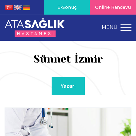
E-Sonuç
Online Randevu
MENÜ
Sünnet İzmir
Yazar: